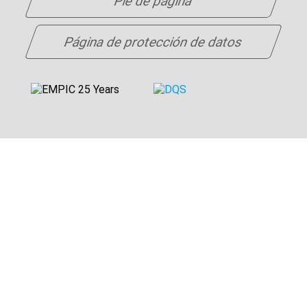
Pie de página
Página de protección de datos
EMPIC GmbH
Güterbahnhofstraße 5
91052 Erlangen
ALEMANIA
Teléfono:
+49 9131 877 300
Fax: +49 9131 877 199
E-Mail:
info@empic.aero
© EMPIC GmbH