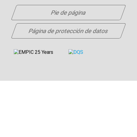
Pie de página
Página de protección de datos
EMPIC GmbH
Güterbahnhofstraße 5
91052 Erlangen
ALEMANIA
Teléfono:
+49 9131 877 300
Fax: +49 9131 877 199
E-Mail:
info@empic.aero