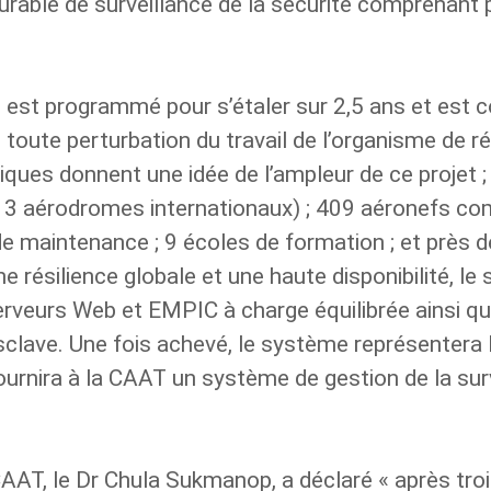
urable de surveillance de la sécurité comprenant
 est programmé pour s’étaler sur 2,5 ans et est 
 toute perturbation du travail de l’organisme de ré
ues donnent une idée de l’ampleur de ce projet ; t
13 aérodromes internationaux) ; 409 aéronefs co
de maintenance ; 9 écoles de formation ; et près 
résilience globale et une haute disponibilité, le
erveurs Web et EMPIC à charge équilibrée ainsi qu
lave. Une fois achevé, le système représentera 
urnira à la CAAT un système de gestion de la surv
CAAT, le Dr Chula Sukmanop, a déclaré « après troi